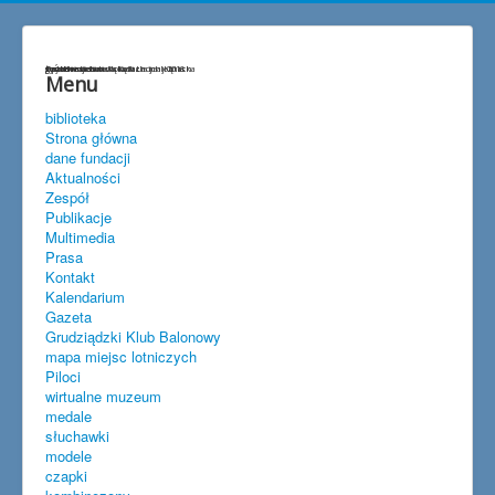
życzenia
Przedwojenna lokalizacja lotniska
gen.Hermaszewski w Lisich Kątach
szybownictwo
baloniarstwo
goście w Lisich Kątach
Spitfire w Lisich Kątach maj 2018
Menu
biblioteka
Strona główna
dane fundacji
Aktualności
Zespół
Publikacje
Multimedia
Prasa
Kontakt
Kalendarium
Gazeta
Grudziądzki Klub Balonowy
mapa miejsc lotniczych
Piloci
wirtualne muzeum
medale
słuchawki
modele
czapki