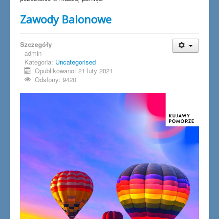
Zawody Balonowe
Szczegóły
admin
Kategoria:
Uncategorised
Opublikowano: 21 luty 2021
Odsłony: 9420