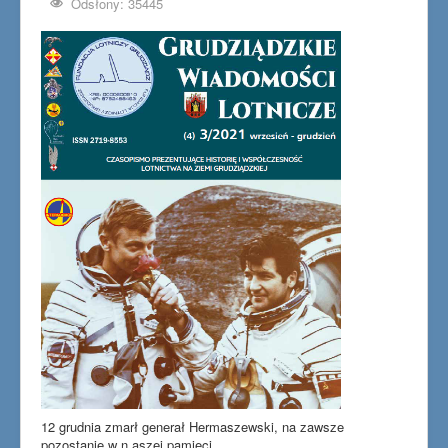
Odsłony: 35445
12 grudnia zmarł generał Hermaszewski, na zawsze
pozostanie w n.aszej pamięci