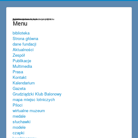
życzenia
Przedwojenna lokalizacja lotniska
gen.Hermaszewski w Lisich Kątach
szybownictwo
baloniarstwo
goście w Lisich Kątach
Spitfire w Lisich Kątach maj 2018
Menu
biblioteka
Strona główna
dane fundacji
Aktualności
Zespół
Publikacje
Multimedia
Prasa
Kontakt
Kalendarium
Gazeta
Grudziądzki Klub Balonowy
mapa miejsc lotniczych
Piloci
wirtualne muzeum
medale
słuchawki
modele
czapki