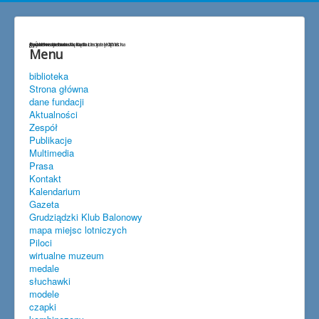
życzenia
Przedwojenna lokalizacja lotniska
gen.Hermaszewski w Lisich Kątach
szybownictwo
baloniarstwo
goście w Lisich Kątach
Spitfire w Lisich Kątach maj 2018
Menu
biblioteka
Strona główna
dane fundacji
Aktualności
Zespół
Publikacje
Multimedia
Prasa
Kontakt
Kalendarium
Gazeta
Grudziądzki Klub Balonowy
mapa miejsc lotniczych
Piloci
wirtualne muzeum
medale
słuchawki
modele
czapki